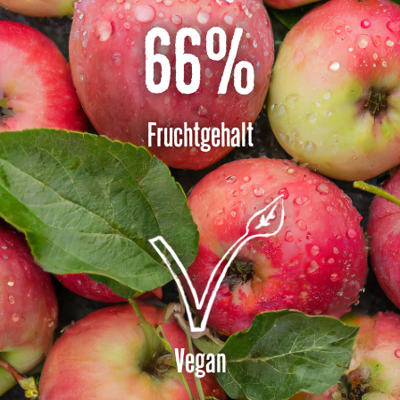
66
%
Fruchtgehalt
Vegan