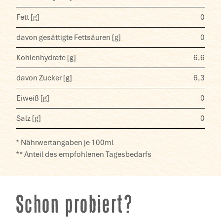
Fett [g]
0
davon gesättigte Fettsäuren [g]
0
Kohlenhydrate [g]
6,6
davon Zucker [g]
6,3
Eiweiß [g]
0
Salz [g]
0
* Nährwertangaben je 100ml
** Anteil des empfohlenen Tagesbedarfs
Schon probiert?